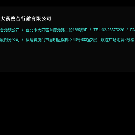
台北總公司 / 台北市大同區重慶北路二段188號9F / TEL:02-25575226 / FAX:
廈門分公司 / 福建省厦门市思明区槟榔路43号803室2层（联谊广场附属3号楼） / TEL:+86-0