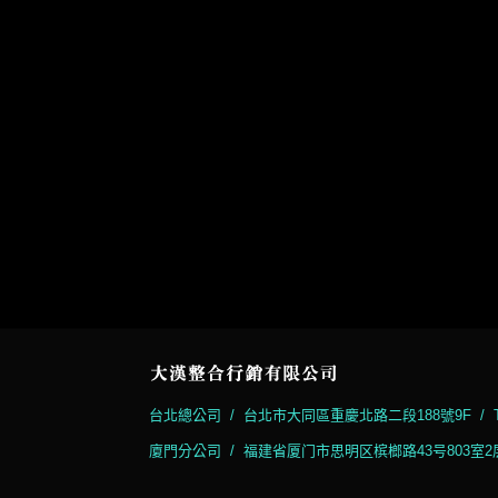
台北總公司 / 台北市大同區重慶北路二段188號9F / TEL:02-
廈門分公司 / 福建省厦门市思明区槟榔路43号803室2层（联谊广场附属